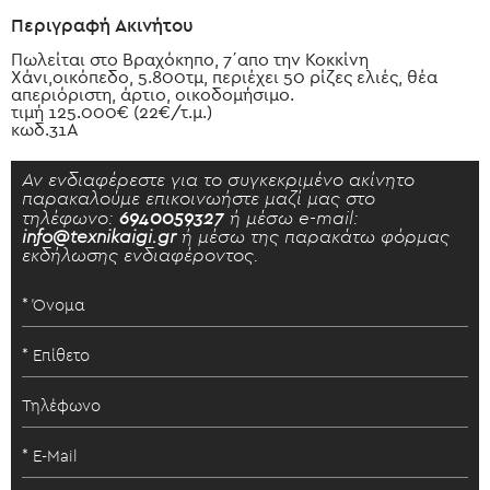
Περιγραφή Ακινήτου
Πωλείται στο Βραχόκηπο, 7΄απο την Κοκκίνη
Χάνι,οικόπεδο, 5.800τμ, περιέχει 50 ρίζες ελιές, θέα
απεριόριστη, άρτιο, οικοδομήσιμο.
τιμή 125.000€ (22€/τ.μ.)
κωδ.31Α
Αν ενδιαφέρεστε για το συγκεκριμένο ακίνητο
παρακαλούμε επικοινωήστε μαζί μας στο
τηλέφωνο:
6940059327
ή μέσω e-mail:
info@texnikaigi.gr
ή μέσω της παρακάτω φόρμας
εκδήλωσης ενδιαφέροντος.