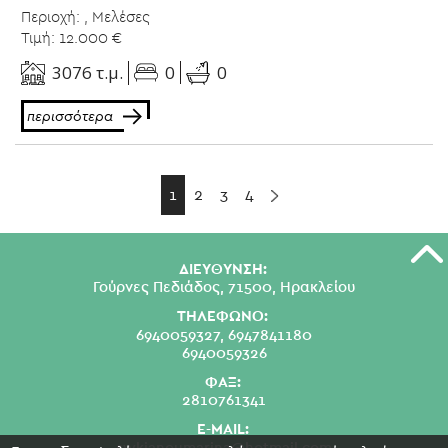
Περιοχή: , Μελέσες
Τιμή: 12.000 €
0
3076 τ.μ.
0
περισσότερα
1
2
3
4
ΔΙΕΥΘΥΝΣΗ:
Γούρνες Πεδιάδος, 71500, Ηρακλείου
ΤΗΛΕΦΩΝΟ:
6940059327,
6947841180
6940059326
ΦΑΞ:
2810761341
E-MAIL:
swkianoumarina@hotmail.com