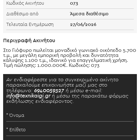
073
Κωδικός Ακινήτου
Άμεσα διαθέσιμο
Διαθέσιμο από
27/06/2026
Τελευταία Ενημέρωση
Περιγραφή Ακινήτου
Στο Γιόφυρο πωλείται μοναδικό γωνιακό οικόπεδο 5.700
τ.μ., με μεγάλη εμπορική προβολή και δυνατότητα
κάλυψης 1.100 τ.μ., ιδανικό για επαγγελματική χρήση.
Τιμή πώλησης: 1.000.000€. Κωδικός: 073
Αν ενδιαφέρεστε για το συγκεκριμένο ακίνητο
παρακαλούμε επικοινωήστε μαζί μας στο
τηλέφωνο:
6940059327
ή μέσω e-mail:
info@texnikaigi.gr
ή μέσω της παρακάτω φόρμας
εκδήλωσης ενδιαφέροντος.