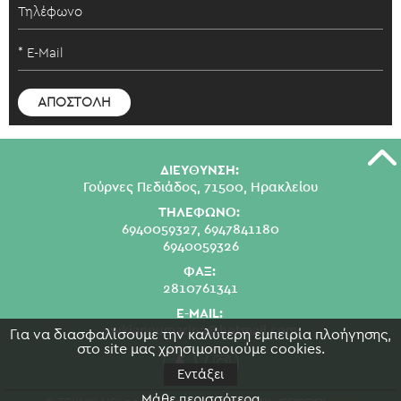
ΔΙΕΥΘΥΝΣΗ:
Γούρνες Πεδιάδος, 71500, Ηρακλείου
ΤΗΛΕΦΩΝΟ:
6940059327,
6947841180
6940059326
ΦΑΞ:
2810761341
E-MAIL:
swkianoumarina@hotmail.com
Για να διασφαλίσουμε την καλύτερη εμπειρία πλοήγησης,
στο site μας χρησιμοποιούμε cookies.
Εντάξει
Μάθε περισσότερα