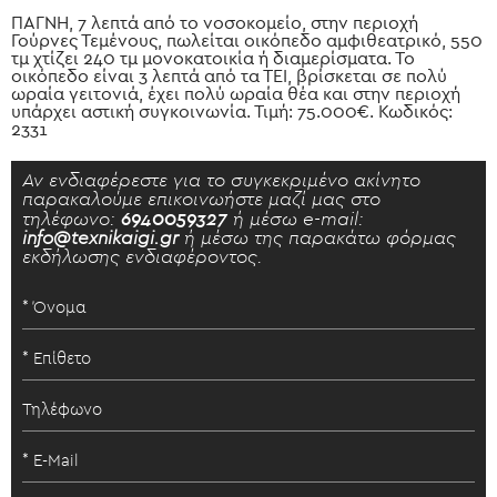
ΠΑΓΝΗ, 7 λεπτά από το νοσοκομείο, στην περιοχή
Γούρνες Τεμένους, πωλείται οικόπεδο αμφιθεατρικό, 550
τμ χτίζει 240 τμ μονοκατοικία ή διαμερίσματα. Το
οικόπεδο είναι 3 λεπτά από τα ΤΕΙ, βρίσκεται σε πολύ
ωραία γειτονιά, έχει πολύ ωραία θέα και στην περιοχή
υπάρχει αστική συγκοινωνία. Τιμή: 75.000€. Κωδικός:
2331
Αν ενδιαφέρεστε για το συγκεκριμένο ακίνητο
παρακαλούμε επικοινωήστε μαζί μας στο
τηλέφωνο:
6940059327
ή μέσω e-mail:
info@texnikaigi.gr
ή μέσω της παρακάτω φόρμας
εκδήλωσης ενδιαφέροντος.