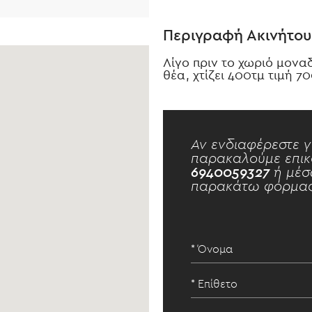
Περιγραφή Ακινήτου
Λίγο πριν το χωριό μονα
θέα, χτίζει 400τμ τιμή 
Αν ενδιαφέρεστε γ
παρακαλούμε επικ
6940059327
ή μέσ
παρακάτω φόρμας