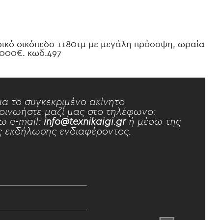
δικό οικόπεδο 1180τμ με μεγάλη πρόσοψη, ωραία
70000€. κωδ.497
ια το συγκεκριμένο ακίνητο
οινωήστε μαζί μας στο τηλέφωνο:
ω e-mail:
info@texnikaigi.gr
ή μέσω της
 εκδήλωσης ενδιαφέροντος.