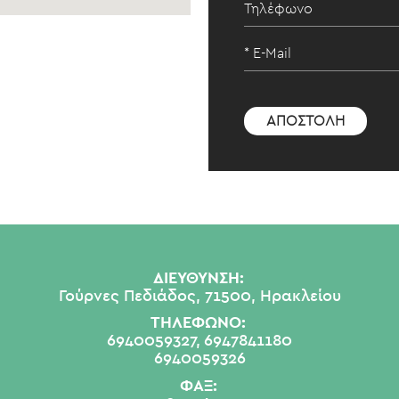
ΔΙΕΥΘΥΝΣΗ:
Γούρνες Πεδιάδος, 71500, Ηρακλείου
ΤΗΛΕΦΩΝΟ:
6940059327,
6947841180
6940059326
ΦΑΞ: