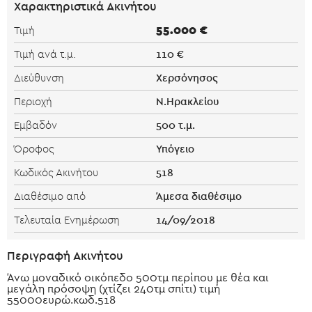
Χαρακτηριστικά Ακινήτου
55.000 €
Τιμή
110 €
Τιμή ανά τ.μ.
Χερσόνησος
Διεύθυνση
Ν.Ηρακλείου
Περιοχή
500 τ.μ.
Εμβαδόν
Υπόγειο
Όροφος
518
Κωδικός Ακινήτου
Άμεσα διαθέσιμο
Διαθέσιμο από
14/09/2018
Τελευταία Ενημέρωση
Περιγραφή Ακινήτου
Άνω μοναδικό οικόπεδο 500τμ περίπου με θέα και
μεγάλη πρόσοψη (χτίζει 240τμ σπίτι) τιμή
55000ευρώ.κωδ.518