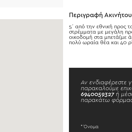
Περιγραφή Ακινήτου
5΄ από την εθνική προς τ
στρέμματα με μεγάλη πρό
οικοδομή στα μπετά(με ά
πολύ ωραία θέα και 40 ρ
Αν ενδιαφέρεστε γ
παρακαλούμε επικ
6940059327
ή μέσ
παρακάτω φόρμας