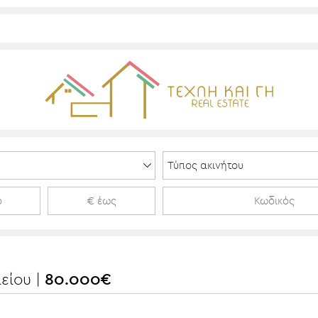
είου |
80.000€