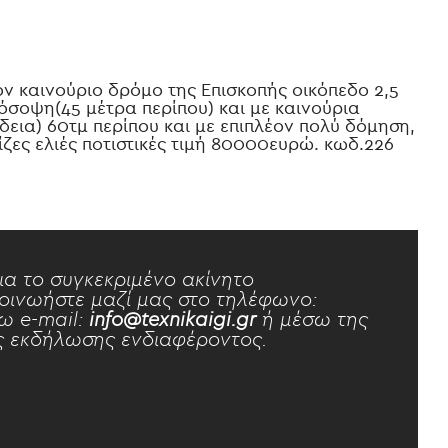
ον καινούριο δρόμο της Επισκοπής οικόπεδο 2,5
σοψη(45 μέτρα περίπου) και με καινούρια
δεια) 60τμ περίπου και με επιπλέον πολύ δόμηση,
ίζες ελιές ποτιστικές τιμή 80000ευρώ. κωδ.226
ια το συγκεκριμένο ακίνητο
οινωήστε μαζί μας στο τηλέφωνο:
ω e-mail:
info@texnikaigi.gr
ή μέσω της
 εκδήλωσης ενδιαφέροντος.