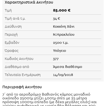
Χαρακτηριστικά Ακινήτου
85.000 €
Τιμή
34 €
Τιμή ανά τ.μ.
Κοκκίνη Χάνι
Διεύθυνση
Ν.Ηρακλείου
Περιοχή
2500 τ.μ.
Εμβαδόν
Υπόγειο
Όροφος
377
Κωδικός Ακινήτου
Άμεσα διαθέσιμο
Διαθέσιμο από
14/09/2018
Τελευταία Ενημέρωση
Περιγραφή Ακινήτου
7΄ από το αεροδρόμιο Βαθιανός κάμπος μοναδικό
οικόπεδο 2500τμ χτίζει 400τμ σπίτι με 25 μέτρα
πρόσοψη 1000τμ επίπεδο (με δέκα μεγάλες ελιές) και
1000τμ αμφιθετρικό με ωραία θέα θάλασσα και 300