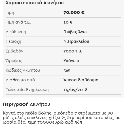
Χαρακτηριστικά Ακινήτου
70.000 €
Τιμή
10 €
Τιμή ανά τ.μ.
Γούβες Άνω
Διεύθυνση
Ν.Ηρακλείου
Περιοχή
7000 τ.μ.
Εμβαδόν
Υπόγειο
Όροφος
565
Κωδικός Ακινήτου
Άμεσα διαθέσιμο
Διαθέσιμο από
14/09/2018
Τελευταία Ενημέρωση
Περιγραφή Ακινήτου
Κοντά στο πεδίο βολής, οικόπεδο 7 στρέμματα με 90
ρίζες ελιές επικλινές, χτίζει 250τμ περίπου κατοικίες, με
ωραία θέα, τιμή 70000ευρώ.κωδ.565