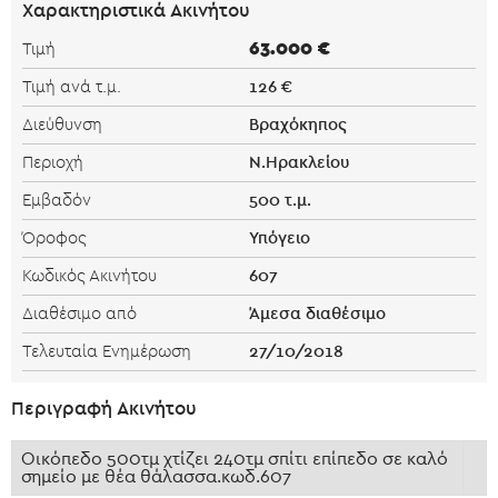
Χαρακτηριστικά Ακινήτου
63.000 €
Τιμή
126 €
Τιμή ανά τ.μ.
Βραχόκηπος
Διεύθυνση
Ν.Ηρακλείου
Περιοχή
500 τ.μ.
Εμβαδόν
Υπόγειο
Όροφος
607
Κωδικός Ακινήτου
Άμεσα διαθέσιμο
Διαθέσιμο από
27/10/2018
Τελευταία Ενημέρωση
Περιγραφή Ακινήτου
Οικόπεδο 500τμ χτίζει 240τμ σπίτι επίπεδο σε καλό
σημείο με θέα θάλασσα.κωδ.607