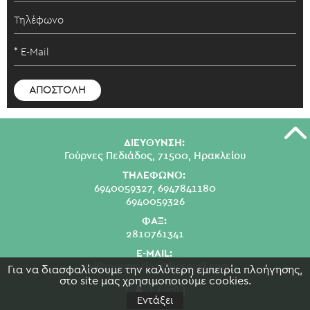
ΔΙΕΥΘΥΝΣΗ:
Γούρνες Πεδιάδος, 71500, Ηρακλείου
ΤΗΛΕΦΩΝΟ:
6940059327,
6947841180
6940059326
ΦΑΞ:
2810761341
E-MAIL:
swkianoumarina@hotmail.com
Για να διασφαλίσουμε την καλύτερη εμπειρία πλοήγησης,
στο site μας χρησιμοποιούμε cookies.
Εντάξει