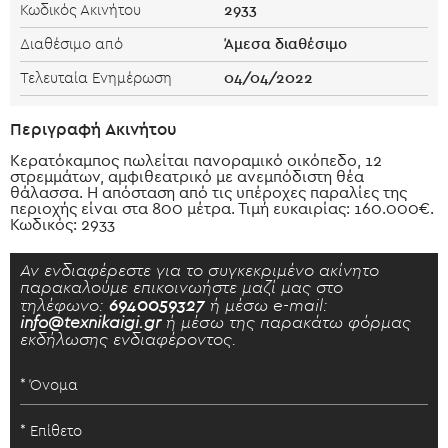
2933
Κωδικός Ακινήτου
Άμεσα διαθέσιμο
Διαθέσιμο από
04/04/2022
Τελευταία Ενημέρωση
Περιγραφή Ακινήτου
Κερατόκαμπος πωλείται πανοραμικό οικόπεδο, 12
στρεμμάτων, αμφιθεατρικό με ανεμπόδιστη θέα
θάλασσα. Η απόσταση από τις υπέροχες παραλίες της
περιοχής είναι στα 800 μέτρα. Τιμή ευκαιρίας: 160.000€.
Κωδικός: 2933
Αν ενδιαφέρεστε για το συγκεκριμένο ακίνητο
παρακαλούμε επικοινωήστε μαζί μας στο
τηλέφωνο:
6940059327
ή μέσω e-mail:
info@texnikaigi.gr
ή μέσω της παρακάτω φόρμας
εκδήλωσης ενδιαφέροντος.