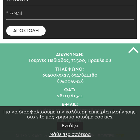
ΔΙΕΥΘΥΝΣΗ:
Γούρνες Πεδιάδος, 71500, Ηρακλείου
ΤΗΛΕΦΩΝΟ:
6940059327,
6947841180
6940059326
ΦΑΞ:
2810761341
E-MAIL:
swkianoumarina@hotmail.com
Για να διασφαλίσουμε την καλύτερη εμπειρία πλοήγησης,
στο site μας χρησιμοποιούμε cookies.
Εντάξει
Μάθε περισσότερα
© TEXNIKAIGI 2019 - 2026