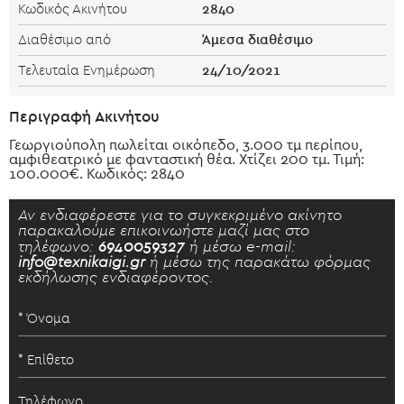
2840
Κωδικός Ακινήτου
Άμεσα διαθέσιμο
Διαθέσιμο από
24/10/2021
Τελευταία Ενημέρωση
Περιγραφή Ακινήτου
Γεωργιούπολη πωλείται οικόπεδο, 3.000 τμ περίπου,
αμφιθεατρικό με φανταστική θέα. Χτίζει 200 τμ. Τιμή:
100.000€. Κωδικός: 2840
Αν ενδιαφέρεστε για το συγκεκριμένο ακίνητο
παρακαλούμε επικοινωήστε μαζί μας στο
τηλέφωνο:
6940059327
ή μέσω e-mail:
info@texnikaigi.gr
ή μέσω της παρακάτω φόρμας
εκδήλωσης ενδιαφέροντος.