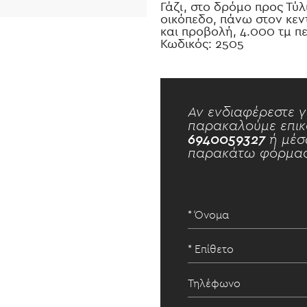
Γάζι, στο δρόμο προς Τύλ
οικόπεδο, πάνω στον κε
και προβολή, 4.000 τμ πε
Κωδικός: 2505
Αν ενδιαφέρεστε γ
παρακαλούμε επικ
6940059327
ή μέσ
παρακάτω φόρμας