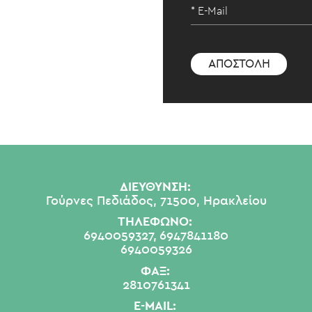
ΔΙΕΥΘΥΝΣΗ:
Γούρνες Πεδιάδος, 71500, Ηρακλείου
ΤΗΛΕΦΩΝΟ:
6940059327,
6947841180
6940059326
ΦΑΞ:
2810761341
E-MAIL: