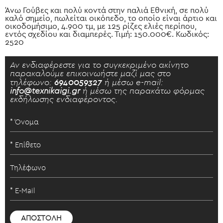
Άνω Γούβες και πολύ κοντά στην παλιά Εθνική, σε πολύ
καλό σημείο, πωλείται οικόπεδο, το οποίο είναι άρτιο και
οικοδομήσιμο, 4.900 τμ, με 125 ρίζες ελιές περίπου,
εντός σχεδίου και διαμπερές. Τιμή: 150.000€. Κωδικός:
2520
Αν ενδιαφέρεστε για το συγκεκριμένο ακίνητο
παρακαλούμε επικοινωήστε μαζί μας στο
τηλέφωνο:
6940059327
ή μέσω e-mail:
info@texnikaigi.gr
ή μέσω της παρακάτω φόρμας
εκδήλωσης ενδιαφέροντος.