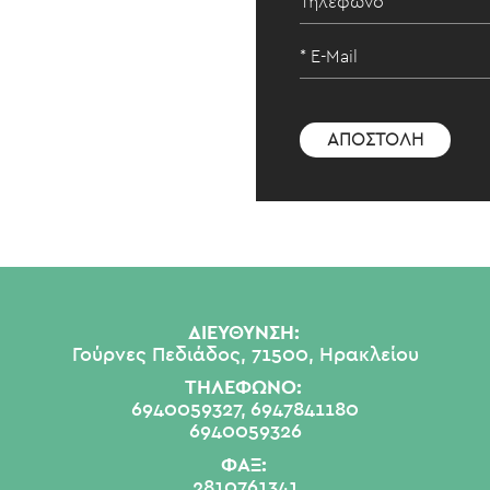
ΔΙΕΥΘΥΝΣΗ:
Γούρνες Πεδιάδος, 71500, Ηρακλείου
ΤΗΛΕΦΩΝΟ:
6940059327,
6947841180
6940059326
ΦΑΞ:
2810761341