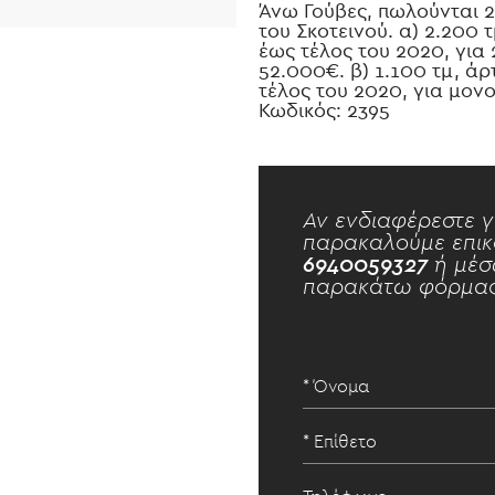
Άνω Γούβες, πωλούνται 2
του Σκοτεινού. α) 2.200 
έως τέλος του 2020, για 
52.000€. β) 1.100 τμ, άρ
τέλος του 2020, για μονο
Κωδικός: 2395
Αν ενδιαφέρεστε γ
παρακαλούμε επικ
6940059327
ή μέσ
παρακάτω φόρμας