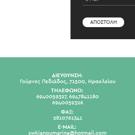
ΔΙΕΥΘΥΝΣΗ:
Γούρνες Πεδιάδος, 71500, Ηρακλείου
ΤΗΛΕΦΩΝΟ:
6940059327,
6947841180
6940059326
ΦΑΞ:
2810761341
E-MAIL:
swkianoumarina@hotmail.com