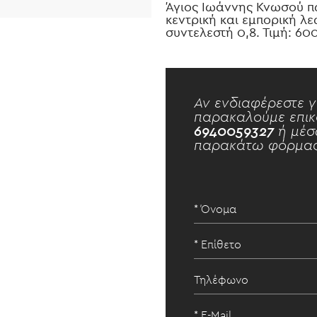
Άγιος Ιωάννης Κνωσού π
κεντρική και εμπορική λ
συντελεστή 0,8. Τιμή: 6
Αν ενδιαφέρεστε γ
παρακαλούμε επικ
6940059327
ή μέσ
παρακάτω φόρμας