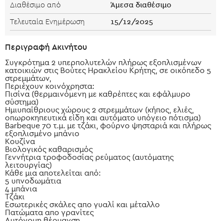
Άμεσα διαθέσιμο
Διαθέσιμο από
15/12/2025
Τελευταία Ενημέρωση
Περιγραφή Ακινήτου
Συγκρότημα 2 υπερπολυτελών πλήρως εξοπλισμένων
κατοικιών στις Βούτες Ηρακλείου Κρήτης, σε οικόπεδο 5
στρεμμάτων,
Περιέχουν κοινόχρηστα:
Πισίνα (θερμαινόμενη με καθρέπτες και εφάλμυρο
σύστημα)
Ημιυπαίθριους χώρους 2 στρεμμάτων (κήπος, ελιές,
οπωροκηπευτικά είδη και αυτόματο υπόγειο πότισμα)
Barbeque 70 τ.μ. με τζάκι, φούρνο ψησταριά και πλήρως
εξοπλισμένο μπάνιο
Kουζίνα
Bιολογικός καθαρισμός
Γεννήτρια τροφοδοσίας ρεύματος (αυτόματης
λειτουργίας)
Κάθε μια αποτελείται από:
5 υπνοδωμάτια
4 μπάνια
Τζάκι
Εσωτερικές σκάλες απο γυαλί και μέταλλο
Πατώματα απο γρανίτες
Αυτόνομη θέρμανση