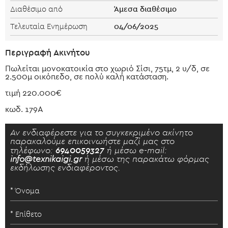
Άμεσα διαθέσιμο
Διαθέσιμο από
04/06/2025
Τελευταία Ενημέρωση
Περιγραφή Ακινήτου
Πωλείται μονοκατοικία στο χωριό Σίσι, 75τμ, 2 υ/δ, σε
2.500μ οικόπεδο, σε πολύ καλή κατάσταση.
τιμή 220.000€
κωδ. 179Α
Αν ενδιαφέρεστε για το συγκεκριμένο ακίνητο
παρακαλούμε επικοινωήστε μαζί μας στο
τηλέφωνο:
6940059327
ή μέσω e-mail:
info@texnikaigi.gr
ή μέσω της παρακάτω φόρμας
εκδήλωσης ενδιαφέροντος.