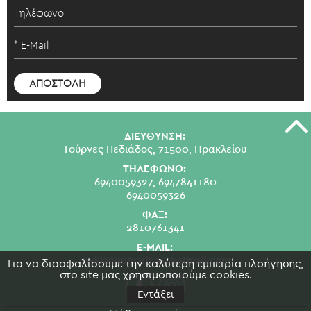
ΔΙΕΥΘΥΝΣΗ:
Γούρνες Πεδιάδος, 71500, Ηρακλείου
ΤΗΛΕΦΩΝΟ:
6940059327,
6947841180
6940059326
ΦΑΞ:
2810761341
E-MAIL:
swkianoumarina@hotmail.com
Για να διασφαλίσουμε την καλύτερη εμπειρία πλοήγησης,
στο site μας χρησιμοποιούμε cookies.
Εντάξει