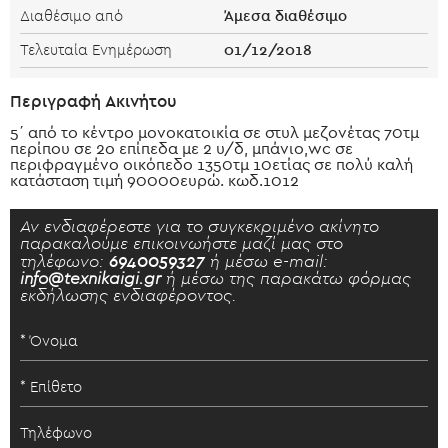
Άμεσα διαθέσιμο
Διαθέσιμο από
01/12/2018
Τελευταία Ενημέρωση
Περιγραφή Ακινήτου
5΄ από το κέντρο μονοκατοικία σε στυλ μεζονέτας 70τμ
περίπου σε 2ο επίπεδα με 2 υ/δ, μπάνιο,wc σε
περιφραγμένο οικόπεδο 1350τμ 10ετίας σε πολύ καλή
κατάσταση τιμή 90000ευρώ. κωδ.1012
Αν ενδιαφέρεστε για το συγκεκριμένο ακίνητο
παρακαλούμε επικοινωήστε μαζί μας στο
τηλέφωνο:
6940059327
ή μέσω e-mail:
info@texnikaigi.gr
ή μέσω της παρακάτω φόρμας
εκδήλωσης ενδιαφέροντος.