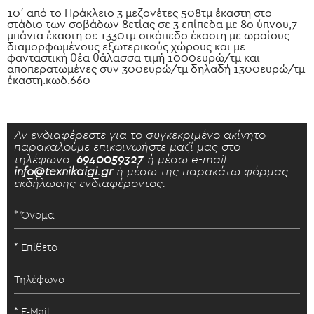
10΄ από το Ηράκλειο 3 μεζονέτες 508τμ έκαστη στο
στάδιο των σοβάδων 8ετίας σε 3 επίπεδα με 8ο ύπνου,7
μπάνια έκαστη σε 1330τμ οικόπεδο έκαστη με ωραίους
διαμορφωμένους εξωτερικούς χώρους και με
φανταστική θέα θάλασσα τιμή 1000ευρώ/τμ και
αποπερατωμένες συν 300ευρώ/τμ δηλαδή 1300ευρώ/τμ
έκαστη.κωδ.660
Αν ενδιαφέρεστε για το συγκεκριμένο ακίνητο
παρακαλούμε επικοινωήστε μαζί μας στο
τηλέφωνο:
6940059327
ή μέσω e-mail:
info@texnikaigi.gr
ή μέσω της παρακάτω φόρμας
εκδήλωσης ενδιαφέροντος.