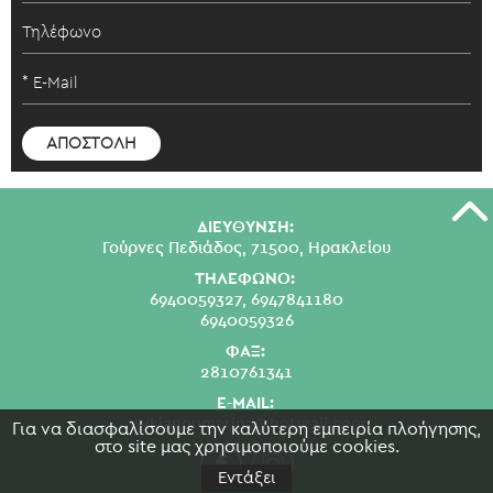
ΔΙΕΥΘΥΝΣΗ:
Γούρνες Πεδιάδος, 71500, Ηρακλείου
ΤΗΛΕΦΩΝΟ:
6940059327,
6947841180
6940059326
ΦΑΞ:
2810761341
E-MAIL:
swkianoumarina@hotmail.com
Για να διασφαλίσουμε την καλύτερη εμπειρία πλοήγησης,
στο site μας χρησιμοποιούμε cookies.
Εντάξει