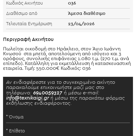
036
Κωδικός Ακινήτου
Άμεσα διαθέσιμο
Διαθέσιμο από
23/04/2026
Τελευταία Ενημέρωση
Περιγραφή Ακινήτου
Πωλείται οικοδομή στο Ηράκλειο, στον Άγιο Ιωάννη
Κνωσού στα μπετά, αποτελούμενη από ισόγειο και 3
ορόφους, συνολικής επιφάνειας 1.080 τ.μ. (270 τ.μ. ανά
επίπεδο). Κατάλληλη για εκμετάλλευση ή κατασκευαστική
εταιρεία. Τιμή: 550.000€ Κωδικός: 036
Αν ενδιαφέρεστε για το συγκεκριμένο ακίνητο
παρακαλούμε επικοινωήστε μαζί μας στο
τηλέφωνο:
6940059327
ή μέσω e-mail:
info@texnikaigi.gr
ή μέσω της παρακάτω φόρμας
εκδήλωσης ενδιαφέροντος.