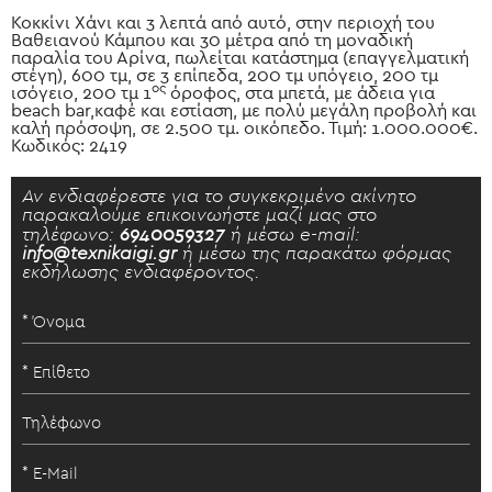
Κοκκίνι Χάνι και 3 λεπτά από αυτό, στην περιοχή του
Βαθειανού Κάμπου και 30 μέτρα από τη μοναδική
παραλία του Αρίνα, πωλείται κατάστημα (επαγγελματική
στέγη), 600 τμ, σε 3 επίπεδα, 200 τμ υπόγειο, 200 τμ
ος
ισόγειο, 200 τμ 1
όροφος, στα μπετά, με άδεια για
beach bar,καφέ και εστίαση, με πολύ μεγάλη προβολή και
καλή πρόσοψη, σε 2.500 τμ. οικόπεδο. Τιμή: 1.000.000€.
Κωδικός: 2419
Αν ενδιαφέρεστε για το συγκεκριμένο ακίνητο
παρακαλούμε επικοινωήστε μαζί μας στο
τηλέφωνο:
6940059327
ή μέσω e-mail:
info@texnikaigi.gr
ή μέσω της παρακάτω φόρμας
εκδήλωσης ενδιαφέροντος.