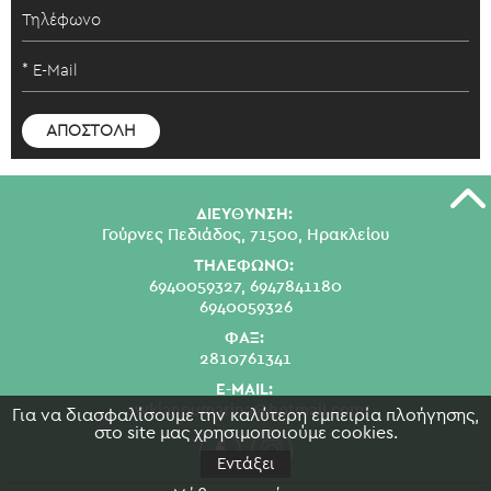
ΔΙΕΥΘΥΝΣΗ:
Γούρνες Πεδιάδος, 71500, Ηρακλείου
ΤΗΛΕΦΩΝΟ:
6940059327,
6947841180
6940059326
ΦΑΞ:
2810761341
E-MAIL:
swkianoumarina@hotmail.com
Για να διασφαλίσουμε την καλύτερη εμπειρία πλοήγησης,
στο site μας χρησιμοποιούμε cookies.
Εντάξει