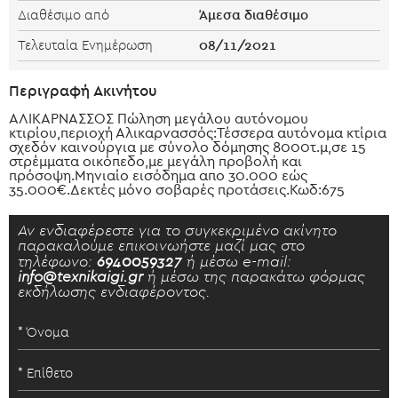
Άμεσα διαθέσιμο
Διαθέσιμο από
08/11/2021
Τελευταία Ενημέρωση
Περιγραφή Ακινήτου
ΑΛΙΚΑΡΝΑΣΣΟΣ Πώληση μεγάλου αυτόνομου
κτιρίου,περιοχή Αλικαρνασσός:Τέσσερα αυτόνομα κτίρια
σχεδόν καινούργια με σύνολο δόμησης 8000τ.μ,σε 15
στρέμματα οικόπεδο,με μεγάλη προβολή και
πρόσοψη.Μηνιαίο εισόδημα απο 30.000 εώς
35.000€.Δεκτές μόνο σοβαρές προτάσεις.Κωδ:675
Αν ενδιαφέρεστε για το συγκεκριμένο ακίνητο
παρακαλούμε επικοινωήστε μαζί μας στο
τηλέφωνο:
6940059327
ή μέσω e-mail:
info@texnikaigi.gr
ή μέσω της παρακάτω φόρμας
εκδήλωσης ενδιαφέροντος.