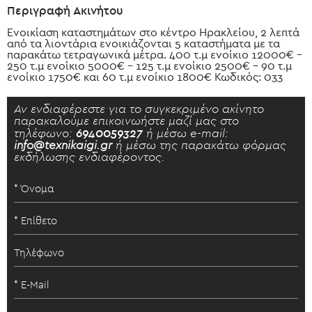
Περιγραφή Ακινήτου
Ενοικίαση καταστημάτων στο κέντρο Ηρακλείου, 2 λεπτά
από τα λιοντάρια ενοικιάζονται 5 καταστήματα με τα
παρακάτω τετραγωνικά μέτρα. 400 τ.μ ενοίκιο 12000€ -
250 τ.μ ενοίκιο 5000€ - 125 τ.μ ενοίκιο 2500€ - 90 τ.μ
ενοίκιο 1750€ και 60 τ.μ ενοίκιο 1800€ Κωδικός: 033
Αν ενδιαφέρεστε για το συγκεκριμένο ακίνητο
παρακαλούμε επικοινωήστε μαζί μας στο
τηλέφωνο:
6940059327
ή μέσω e-mail:
info@texnikaigi.gr
ή μέσω της παρακάτω φόρμας
εκδήλωσης ενδιαφέροντος.