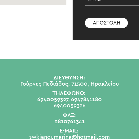
ΔΙΕΥΘΥΝΣΗ:
Γούρνες Πεδιάδος, 71500, Ηρακλείου
ΤΗΛΕΦΩΝΟ:
6940059327,
6947841180
6940059326
ΦΑΞ:
2810761341
E-MAIL:
swkianoumarina@hotmail.com