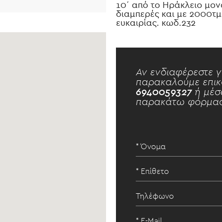
10΄ από το Ηράκλειο μον
διαμπερές και με 2000τμ
ευκαιρίας. κωδ.232
Αν ενδιαφέρεστε γ
παρακαλούμε επικ
6940059327
ή μέσ
παρακάτω φόρμας