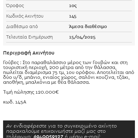
1ος
Όροφος
145
Κωδικός Ακινήτου
Άμεσα διαθέσιμο
Διαθέσιμο από
15/04/2025
Τελευταία Ενημέρωση
Περιγραφή Ακινήτου
Γούβες : Στο παραθαλάσσιο μέρος των Γουβών και στη
τουριστική περιοχή, 200 μέτρα από την θάλασσα,
πωλείται διαμέρισμα 75 τμ, 1ου ορόφου. Αποτελείται από
δύο υ/δ, μπάνιο, ενιαίος χώρος, σαλόνι κουζίνα, τζάκι,
αποθήκη, μπαλκόνια με θέα θάλασσα.
Τιμή πώλησης 120.000€
κωδ. 145Α
Αν ενδιαφέρεστε για το συγκεκριμένο ακίνητο
παρακαλούμε επικοινωήστε μαζί μας στο
τηλέφωνο:
6940059327
ή μέσω e-mail: