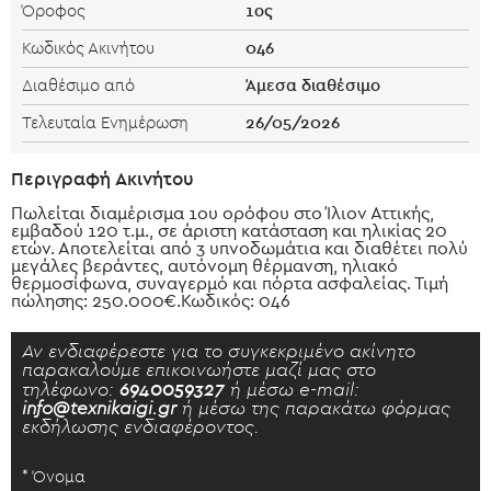
1ος
Όροφος
046
Κωδικός Ακινήτου
Άμεσα διαθέσιμο
Διαθέσιμο από
26/05/2026
Τελευταία Ενημέρωση
Περιγραφή Ακινήτου
Πωλείται διαμέρισμα 1ου ορόφου στο Ίλιον Αττικής,
εμβαδού 120 τ.μ., σε άριστη κατάσταση και ηλικίας 20
ετών. Αποτελείται από 3 υπνοδωμάτια και διαθέτει πολύ
μεγάλες βεράντες, αυτόνομη θέρμανση, ηλιακό
θερμοσίφωνα, συναγερμό και πόρτα ασφαλείας. Τιμή
πώλησης: 250.000€.Κωδικός: 046
Αν ενδιαφέρεστε για το συγκεκριμένο ακίνητο
παρακαλούμε επικοινωήστε μαζί μας στο
τηλέφωνο:
6940059327
ή μέσω e-mail:
info@texnikaigi.gr
ή μέσω της παρακάτω φόρμας
εκδήλωσης ενδιαφέροντος.