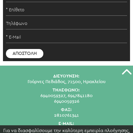
ΔΙΕΥΘΥΝΣΗ:
Γούρνες Πεδιάδος, 71500, Ηρακλείου
ΤΗΛΕΦΩΝΟ:
6940059327,
6947841180
6940059326
ΦΑΞ:
2810761341
E-MAIL:
swkianoumarina@hotmail.com
Για να διασφαλίσουμε την καλύτερη εμπειρία πλοήγησης,