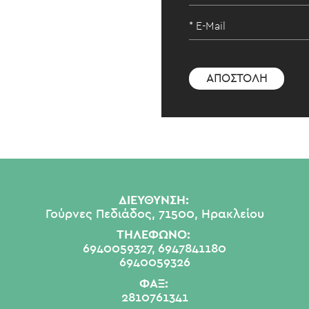
ΔΙΕΥΘΥΝΣΗ:
Γούρνες Πεδιάδος, 71500, Ηρακλείου
ΤΗΛΕΦΩΝΟ:
6940059327,
6947841180
6940059326
ΦΑΞ:
2810761341