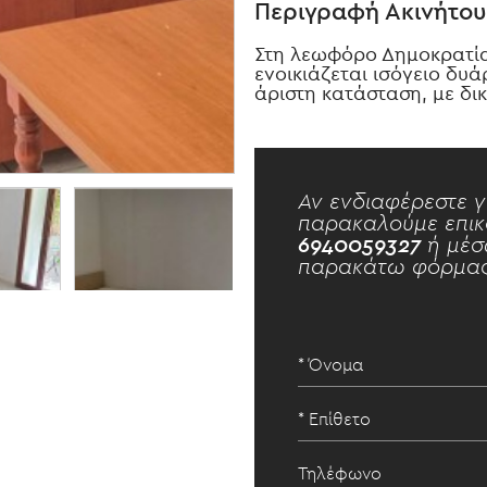
Περιγραφή Ακινήτου
Στη λεωφόρο Δημοκρατίας
ενοικιάζεται ισόγειο δυά
άριστη κατάσταση, με δικ
Αν ενδιαφέρεστε γ
παρακαλούμε επικ
6940059327
ή μέσ
παρακάτω φόρμας