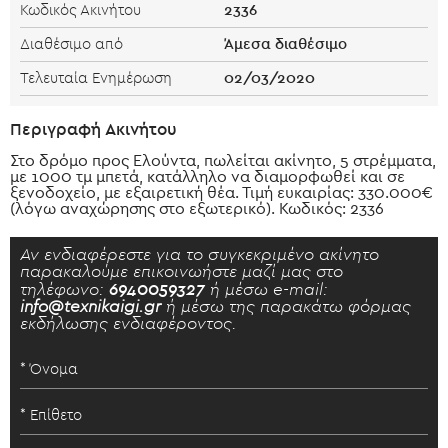
2336
Κωδικός Ακινήτου
Άμεσα διαθέσιμο
Διαθέσιμο από
02/03/2020
Τελευταία Ενημέρωση
Περιγραφή Ακινήτου
Στο δρόμο προς Ελούντα, πωλείται ακίνητο, 5 στρέμματα,
με 1000 τμ μπετά, κατάλληλο να διαμορφωθεί και σε
ξενοδοχείο, με εξαιρετική θέα. Τιμή ευκαιρίας: 330.000€
(λόγω αναχώρησης στο εξωτερικό). Κωδικός: 2336
Αν ενδιαφέρεστε για το συγκεκριμένο ακίνητο
παρακαλούμε επικοινωήστε μαζί μας στο
τηλέφωνο:
6940059327
ή μέσω e-mail:
info@texnikaigi.gr
ή μέσω της παρακάτω φόρμας
εκδήλωσης ενδιαφέροντος.