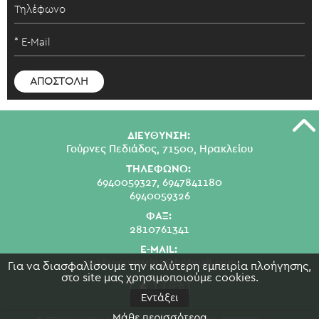
ΔΙΕΥΘΥΝΣΗ:
Γούρνες Πεδιάδος, 71500, Ηρακλείου
ΤΗΛΕΦΩΝΟ:
6940059327,
6947841180
6940059326
ΦΑΞ:
2810761341
E-MAIL:
swkianoumarina@hotmail.com
Για να διασφαλίσουμε την καλύτερη εμπειρία πλοήγησης,
στο site μας χρησιμοποιούμε cookies.
Εντάξει
Μάθε περισσότερα