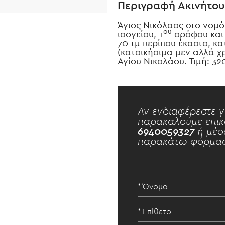
Περιγραφή Ακινήτου
Άγιος Νικόλαος στο νομό
ου
ισογείου, 1
ορόφου και
70 τμ περίπου έκαστο, κ
(κατοικήσιμα μεν αλλά χ
Αγίου Νικολάου. Τιμή: 3
Αν ενδιαφέρεστε γ
παρακαλούμε επικ
6940059327
ή μέσ
παρακάτω φόρμας