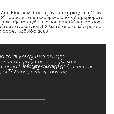
 Λασιθίου πωλείται αυτόνομο κτίριο 3 επιπέδων,
ου
 2
ορόφου, αποτελούμενο από 3 διαμερίσματα
ατασκευής του 1980 περίπου σε καλή κατάσταση
ρήζουν ανακαίνισης) 2 λεπτά από το κέντρο του
20.000€. Κωδικός: 2988
ια το συγκεκριμένο ακίνητο
οινωήστε μαζί μας στο τηλέφωνο:
ω e-mail:
info@texnikaigi.gr
ή μέσω της
 εκδήλωσης ενδιαφέροντος.