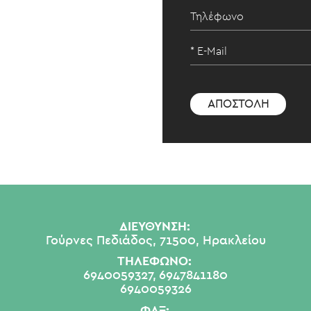
ΔΙΕΥΘΥΝΣΗ:
Γούρνες Πεδιάδος, 71500, Ηρακλείου
ΤΗΛΕΦΩΝΟ:
6940059327,
6947841180
6940059326
ΦΑΞ: