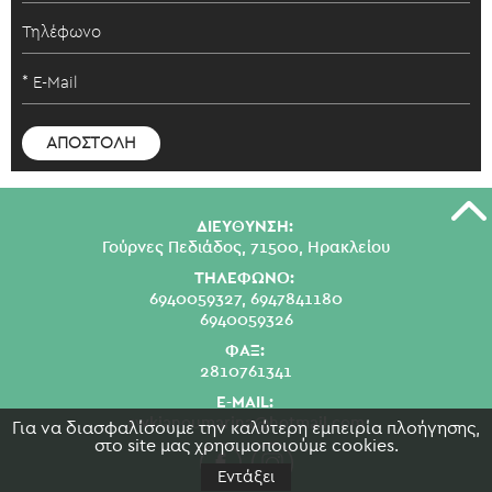
ΔΙΕΥΘΥΝΣΗ:
Γούρνες Πεδιάδος, 71500, Ηρακλείου
ΤΗΛΕΦΩΝΟ:
6940059327,
6947841180
6940059326
ΦΑΞ:
2810761341
E-MAIL:
swkianoumarina@hotmail.com
Για να διασφαλίσουμε την καλύτερη εμπειρία πλοήγησης,
στο site μας χρησιμοποιούμε cookies.
Εντάξει