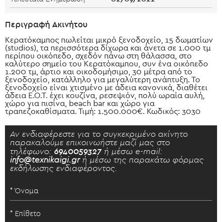
Περιγραφή Ακινήτου
Κερατόκαμπος πωλείται μικρό ξενοδοχείο, 15 δωματίων
(studios), τα περισσότερα δίχωρα και άνετα σε 1.000 τμ
περίπου οικόπεδο, σχεδόν πάνω στη θάλασσα, στο
καλύτερο σημείο του Κερατόκαμπου, συν ένα οικόπεδο
1.200 τμ, άρτιο και οικοδομήσιμο, 30 μέτρα από το
ξενοδοχείο, κατάλληλο για μεγαλύτερη ανάπτυξη. Το
ξενοδοχείο είναι χτισμένο με άδεια κανονικά, διαθέτει
άδεια Ε.Ο.Τ. έχει κουζίνα, ρεσεψιόν, πολύ ωραία αυλή,
χώρο για πισίνα, beach bar και χώρο για
τραπεζοκαθίσματα. Τιμή: 1.500.000€. Κωδικός: 3030
Αν ενδιαφέρεστε για το συγκεκριμένο ακίνητο
παρακαλούμε επικοινωήστε μαζί μας στο
τηλέφωνο:
6940059327
ή μέσω e-mail:
info@texnikaigi.gr
ή μέσω της παρακάτω φόρμας
εκδήλωσης ενδιαφέροντος.