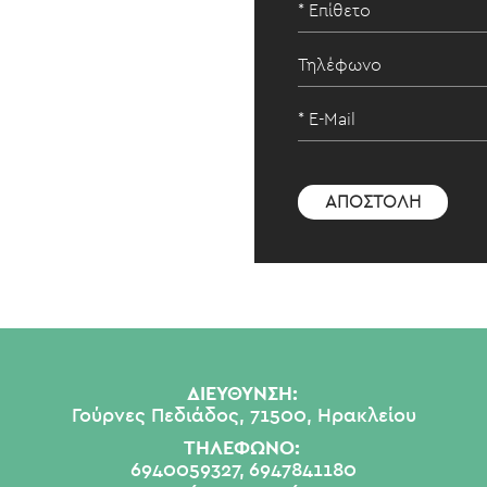
ΔΙΕΥΘΥΝΣΗ:
Γούρνες Πεδιάδος, 71500, Ηρακλείου
ΤΗΛΕΦΩΝΟ:
6940059327,
6947841180