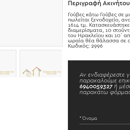
Περιγραφή Ακινήτου
Γούβες κάτω Γούβες σε μι
πωλείται ξενοδοχείο, ανα
1614 τμ. Κατασκευάστηκε 
διαμερίσματα, 10 στούντι
του Ηρακλείου και 10´ α
ωραία θέα θάλασσα σε α
Κωδικός: 2996
Αν ενδιαφέρεστε γ
παρακαλούμε επικ
6940059327
ή μέσ
παρακάτω φόρμας