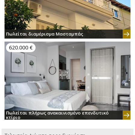
Πωλείται διαμέρισμα Μασταμπάς
620.000 €
Πωλείται πλήρως ανακαινισμένο επενδυτικό
κτίριο